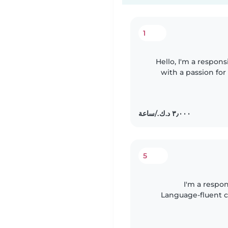
1
Hello, I'm a respons
with a passion for
and can assist wit
5
I'm a respon
Language-fluent ch
experience. I've cared