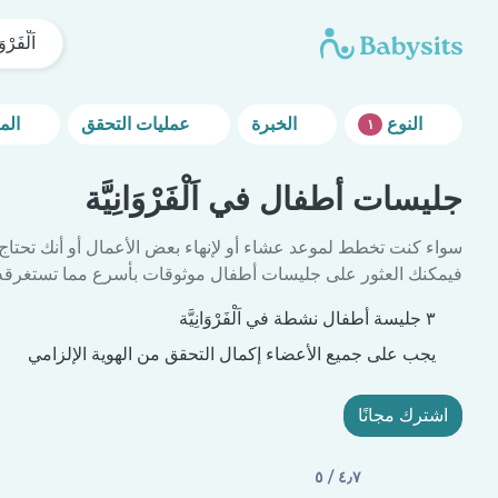
اَلْفَرْوَ
النوع
الخبرة
عمليات التحقق
المزيد من خيارات التصفية
١
جليسات أطفال في اَلْفَرْوَانِيَّة
سواء كنت تخطط لموعد عشاء أو لإنهاء بعض الأعمال أو أنك تحتاج
فيمكنك العثور على جليسات أطفال موثوقات بأسرع مما تستغرقه 
٣ جليسة أطفال نشطة في اَلْفَرْوَانِيَّة
يجب على جميع الأعضاء إكمال التحقق من الهوية الإلزامي
اشترك مجانًا
٤٫٧ / ٥