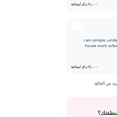
I am simple ,unde
house work w/baby
 من النتائج.
منطقتك؟