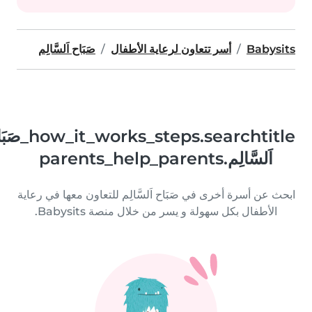
Babysits
أسر تتعاون لرعاية الأطفال
صَبَاح اَلسَّالِم
how_it_works_steps.searchtitle_صَبَاح
اَلسَّالِم.parents_help_parents
ابحث عن أسرة أخرى في صَبَاح اَلسَّالِم للتعاون معها في رعاية
الأطفال بكل سهولة و يسر من خلال منصة Babysits.