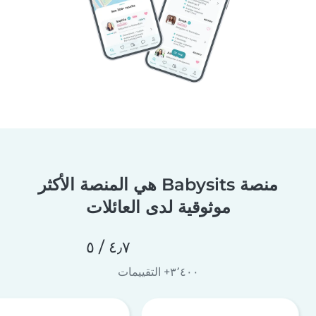
منصة Babysits هي المنصة الأكثر
موثوقية لدى العائلات
٤٫٧ / ٥
٣٬٤٠٠+ التقييمات