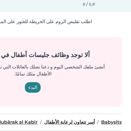
٤٫٧ / ٥
اطلب تقليص الزوم على الخريطة للعثور على المزيد
ألا توجد وظائف جليسات أطفال في
أنشئ ملفك الشخصي اليوم و دعنا نصلك بالعائلات التي ت
الأطفال مثلك تمامًا.
البدء
Babysits
أسر تتعاون لرعاية الأطفال
ubārak al Kabīr