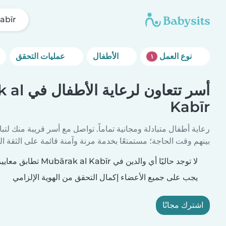
abīr
نوع العمل
الأطفال
عمليات التحقق
١
أسر تتعاون 
Kabīr
رعاية أطفال متبادلة ومجانية تماماً. تواصل مع أسر قريبة منك لتبا
بينهم وقت الحاجة؛ مستمتعًا بخدمة مرنة وآمنة قائمة على الثقة الم
لا توجد حاليًا أي والدين في Mubārak al Kabīr تطابق معايير بحثك.
يجب على جميع الأعضاء إكمال التحقق من الهوية الإلزامي
اشترك مجانًا