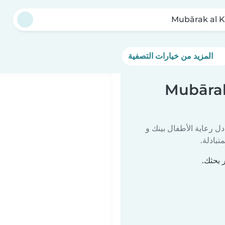
Mubārak al K
المزيد من خيارات التصفية
لرعاية الأطفال في Mubārak al
دل رعاية الأطفال بينك و
تبادلة.