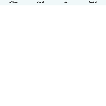
الرئيسية
بحث
الرسائل
مفضلاتي
العربية
آلية العمل
مساعدة
الشروط و الخصوصية
الأسعار
تفاصيل الشركة
Babysits للشركات
معايير المجتمع
© Babysits B.V.