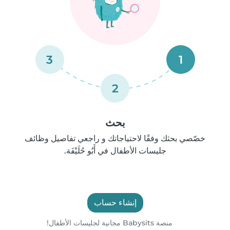
3
1
2
بحث
خصّصي بحثك وفقًا لاحتياجاتك و راجعي تفاصيل وظائف
جليسات الأطفال في أَبُو حُلَيْفَة.
إنشاء حساب
منصة Babysits مجانية لجليسات الأطفال!