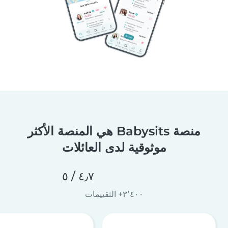
منصة Babysits هي المنصة الأكثر
موثوقية لدى العائلات
٤٫٧ / ٥
٣٬٤٠٠+ التقييمات