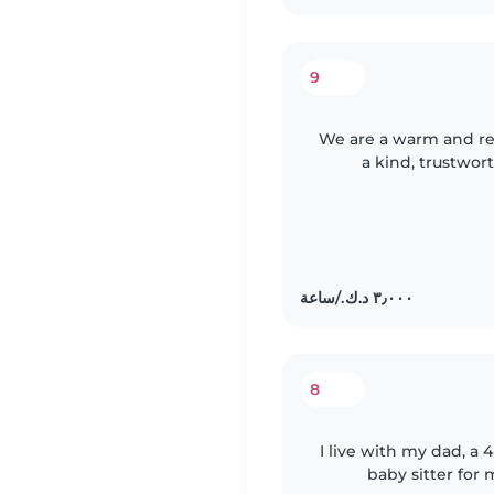
9
We are a warm and res
a kind, trustwor
babysitter to help
8
I live with my dad, a
baby sitter for