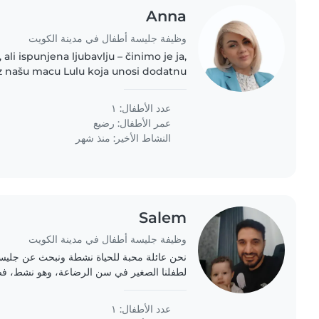
Anna
وظيفة جليسة أطفال في مدينة الكويت
ali ispunjena ljubavlju – činimo je ja,
uz našu macu Lulu koja unosi dodatnu
dom. Zajedno gradimo toplo i sigurno
okruženje,..
عدد الأطفال: ١
عمر الأطفال:
رضيع
النشاط الأخير: منذ شهر
Salem
وظيفة جليسة أطفال في مدينة الكويت
نحن عائلة محبة للحياة نشطة ونبحث عن جليسة
لطفلنا الصغير في سن الرضاعة، وهو نشط، 
سعيدين إذا كان لديك خبرة مع الأطفال في هذه ا
عدد الأطفال: ١