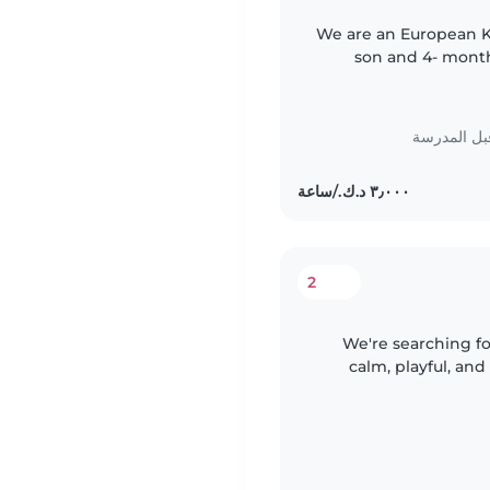
We are an European Ku
son and 4- month
share with our curren
بل المدرسة
2
We're searching for
calm, playful, an
someone comfort