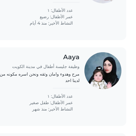
 is in safe hands. Baby sitter is only
required..
عدد الأطفال: ١
عمر الأطفال:
رضيع
النشاط الأخير: منذ 4 أيام
Aaya
وظيفة جليسة أطفال في مدينة الكويت
مرح وهدوء وامان وثقه ونحن اسره مكونه 
لدينا احد
عدد الأطفال: ١
عمر الأطفال:
طفل صغير
النشاط الأخير: منذ شهر