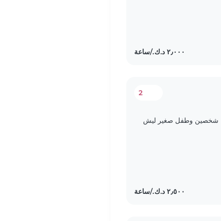
errands while my baby
2
من شخصين وطفل صغير ليش