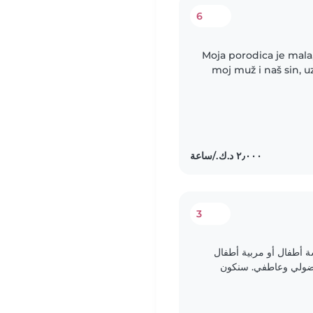
6
Moja porodica je mala, 
moj muž i naš sin, 
radost u naš 
3
 أطفال أو مربية أطفال
فضولي وعاطفي. سنكون
لفئة العمرية. نأمل..