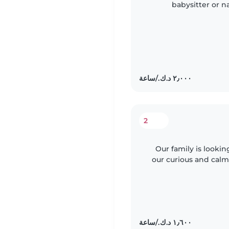
babysitter or n
Experience with c
2
Our family is lookin
our curious and cal
pets is a must. As