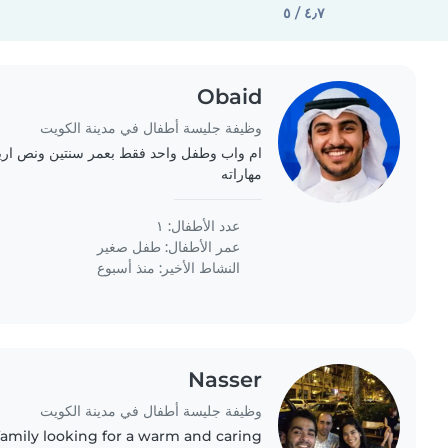
٤٫٧ / ٥
Obaid
وظيفة جليسة أطفال في مدينة الكويت
ام واب وطفل واحد فقط بعمر سنتين ونص اريد 
مهاراته
عدد الأطفال: ١
عمر الأطفال:
طفل صغير
النشاط الأخير: منذ أسبوع
Nasser
وظيفة جليسة أطفال في مدينة الكويت
family looking for a warm and caring